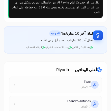
لكل مباراة، خصوصًا أمام Al Fayha. تتوزع أهداف الفريق بشكل متوازن
عبر فترات المباراة، بمتوسط دقيقة هدف يبلغ 58.6، مع حفاظه على إيقاع
ثابت.
لماذا آخر 10 مباريات؟
المنهجية
نحلل آخر 10 مباريات لتقديم أدق رؤى الأداء.
دقة الشكل الأخير
رصد الاتجاهات التكتيكية
الدلالة الإحصائية
أعلى الهدافين — Riyadh
Tozé
7 الأهداف
Leandro Antunes
7 الأهداف