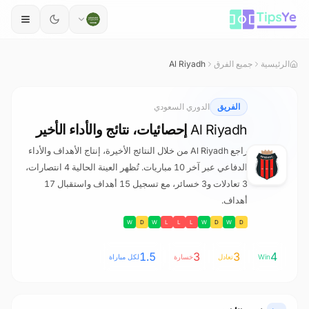
خطي إلى المحتوى
الرئيسية
جميع الفرق
Al Riyadh
الفريق
الدوري السعودي
Al Riyadh إحصائيات، نتائج والأداء الأخير
راجع Al Riyadh من خلال النتائج الأخيرة، إنتاج الأهداف والأداء
الدفاعي عبر آخر 10 مباريات. تُظهر العينة الحالية 4 انتصارات،
3 تعادلات و3 خسائر، مع تسجيل 15 أهداف واستقبال 17
أهداف.
W
D
W
L
L
L
W
D
W
D
1.5
3
3
4
Win
تعادل
خسارة
لكل مباراة