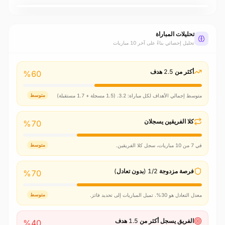
4
1
4
4
Y. Barbet
Leandro Antunes
M. Sylla
Tozé
تحليلات المباراة
تحليل إحصائي بناءً على آخر 10 مباريات
أكثر من 2.5 هدف
%
60
متوسط إجمالي الأهداف لكل مباراة: 3.2. (1.5 مسجلة + 1.7 مستقبلة)
متوسط
كلا الفريقين يسجلان
%
70
في 7 من 10 مباريات، سجل كلا الفريقين.
متوسط
فرصة مزدوجة 1/2 (بدون تعادل)
%
70
معدل التعادل هو 30%. تميل المباريات إلى تحديد فائز.
متوسط
الفريق يسجل أكثر من 1.5 هدف
%
40