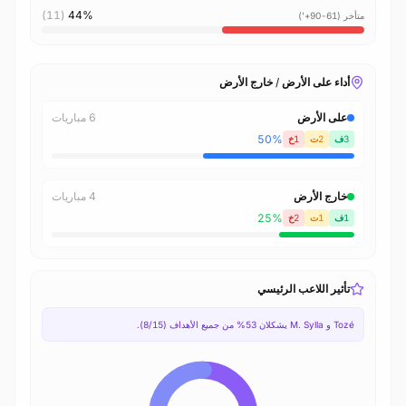
(11)
44%
متأخر (61-90+')
أداء على الأرض / خارج الأرض
على الأرض
6 مباريات
50%
3ف
2ت
1خ
خارج الأرض
4 مباريات
25%
1ف
1ت
2خ
تأثير اللاعب الرئيسي
Tozé و M. Sylla يشكلان 53% من جميع الأهداف (8/15).