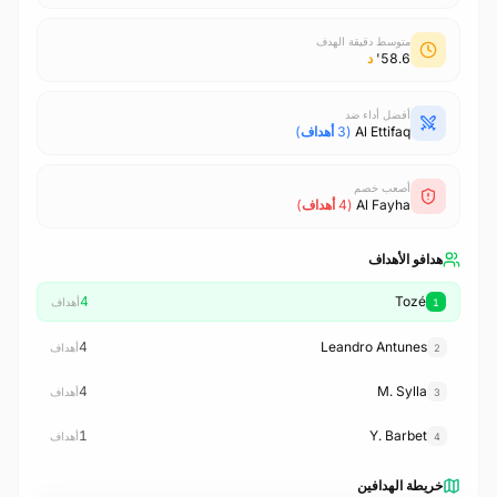
متوسط دقيقة الهدف
58.6'
د
أفضل أداء ضد
Al Ettifaq
(3 أهداف)
أصعب خصم
Al Fayha
(4 أهداف)
هدافو الأهداف
4
Tozé
أهداف
1
4
Leandro Antunes
أهداف
2
4
M. Sylla
أهداف
3
1
Y. Barbet
أهداف
4
خريطة الهدافين