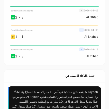
2026-04-09
Saudi Arabian League
A
3 - 2
Al Ettifaq
W
2026-04-05
Saudi Arabian League
H
1 - 1
Al Shabab
D
2026-03-13
Saudi Arabian League
H
3 - 1
Al Ittihad
W
تحليل الذكاء الاصطناعي
Al Riyadh يقدم نتائج متذبذبة في آخر 10 مباراة، بعد 4 انتصارًا و3 تعادلًا
و3 خسارة، ما يعكس عدم استقرار تكتيكي. هجوم Al Riyadh يقدم مردودًا
جيدًا بعدما سجل 15 هدفًا في 10 مباراة، مع إمكانية تحسين اللمسة
الأخيرة. الدفاع يمثل نقطة ضعف واضحة بعد استقبال 17 هدفًا بمعدل 1.7