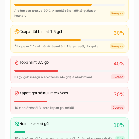
A döntetlen aránya 30%. A mérkőzések döntő győztest
Közepes
hoznak.
Csapat több mint 1.5 gól
60
%
Átlagosan 2.1 gól mérkőzésenként. Magas esély 2+ gólra.
Közepes
Több mint 3.5 gól
40
%
Nagy gólösszegű mérkőzések (4+ gól) 4 alkalommal.
Gyenge
Kapott gól nélküli mérkőzés
30
%
10 mérkőzésből 3-szor kapott gól nélkül.
Gyenge
Nem szerzett gólt
10
%
10 mérkőzésből 1-szor nem szerzett gólt. A támadás megbízható.
Erős