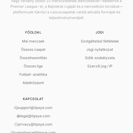
nagy verseny utolsó 10 mérkőzésének elemzésével—beleértve a
Premier League-et, a Bajnokok Ligáját és a nemzetközi tornákat—
platformunk tükrözi a csúcscsapatok valódi aktuális formáját és
teljesítménytrendjeit.
FŐOLDAL
JOGI
Mai meccsek
Szolgáltatási feltételek
Összes csapat
Jogi nyilatkozat
Összehasonlítás
Sütik szabályzata
Összes liga
Szerzői jog / IP
Futball-analitika
Adatközpont
KAPCSOLAT
support@tipsye.com
legal@tipsye.com
privacy@tipsye.com
OKOS ÉLŐ ELEMZÉS
compliance@tipsye.com