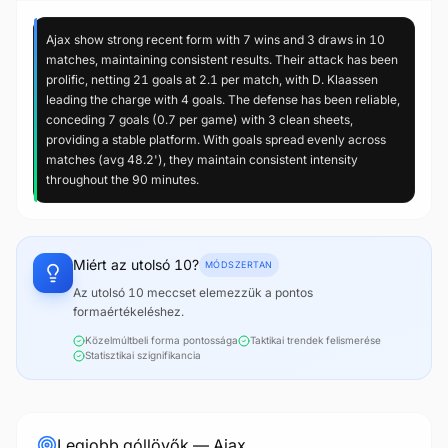
Ajax show strong recent form with 7 wins and 3 draws in 10
matches, maintaining consistent results. Their attack has been
prolific, netting 21 goals at 2.1 per match, with D. Klaassen
leading the charge with 4 goals. The defense has been reliable,
conceding 7 goals (0.7 per game) with 3 clean sheets,
providing a stable platform. With goals spread evenly across
matches (avg 48.2'), they maintain consistent intensity
throughout the 90 minutes.
Miért az utolsó 10?
MÓDSZERTAN
Az utolsó 10 meccset elemezzük a pontos
formaértékeléshez.
Közelmúltbeli forma pontossága
Taktikai trendek felismerése
Statisztikai szignifikancia
Legjobb góllövők — Ajax