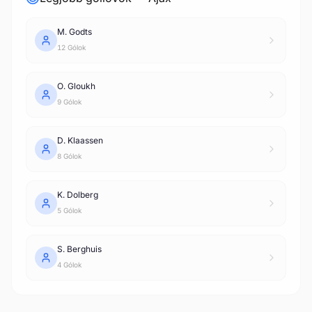
M. Godts
12 Gólok
O. Gloukh
9 Gólok
D. Klaassen
8 Gólok
K. Dolberg
5 Gólok
S. Berghuis
4 Gólok