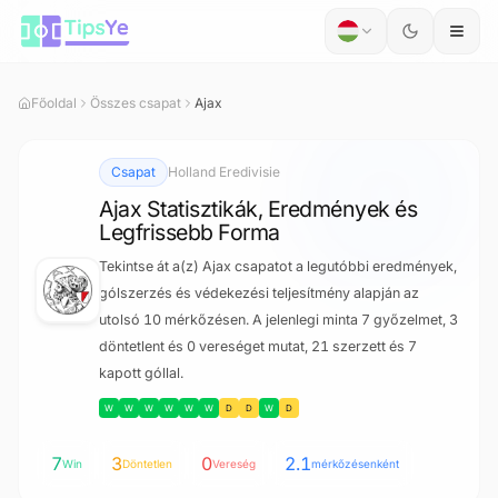
Ugrás a tartalomra
Főoldal
Összes csapat
Ajax
Csapat
Holland Eredivisie
Ajax Statisztikák, Eredmények és
Legfrissebb Forma
Tekintse át a(z) Ajax csapatot a legutóbbi eredmények,
gólszerzés és védekezési teljesítmény alapján az
utolsó 10 mérkőzésen. A jelenlegi minta 7 győzelmet, 3
döntetlent és 0 vereséget mutat, 21 szerzett és 7
kapott góllal.
W
W
W
W
W
W
D
D
W
D
7
3
0
2.1
Win
Döntetlen
Vereség
mérkőzésenként