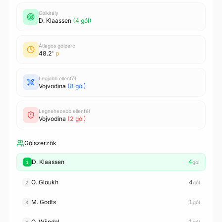
Gólkirály
D. Klaassen
(4 gól)
Átlagos gólperc
48.2'
p
Legjobb ellenfél
Vojvodina
(8 gól)
Legnehezebb ellenfél
Vojvodina
(2 gól)
Gólszerzők
D. Klaassen
4
gól
1
O. Gloukh
4
gól
2
M. Godts
1
gól
3
O. Wijndal
1
gól