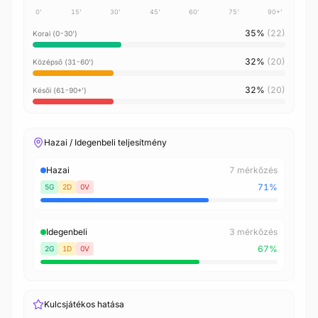
0'
15'
30'
45'
60'
75'
90+'
35%
(22)
Korai (0-30')
32%
(20)
Középső (31-60')
32%
(20)
Késői (61-90+')
Hazai / Idegenbeli teljesítmény
Hazai
7 mérkőzés
71%
5G
2D
0V
Idegenbeli
3 mérkőzés
67%
2G
1D
0V
Kulcsjátékos hatása