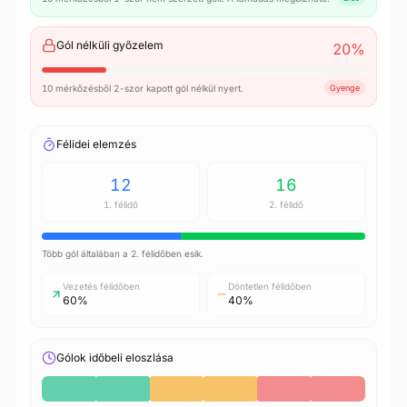
Gól nélküli győzelem
20
%
10 mérkőzésből 2-szor kapott gól nélkül nyert.
Gyenge
Félidei elemzés
12
16
1. félidő
2. félidő
Több gól általában a 2. félidőben esik.
Vezetés félidőben
Döntetlen félidőben
60%
40%
Gólok időbeli eloszlása