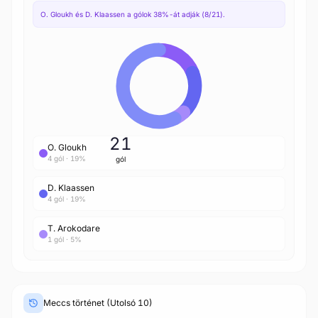
O. Gloukh és D. Klaassen a gólok 38%-át adják (8/21).
21
O. Gloukh
4 gól · 19%
gól
D. Klaassen
4 gól · 19%
T. Arokodare
1 gól · 5%
Meccs történet (Utolsó 10)