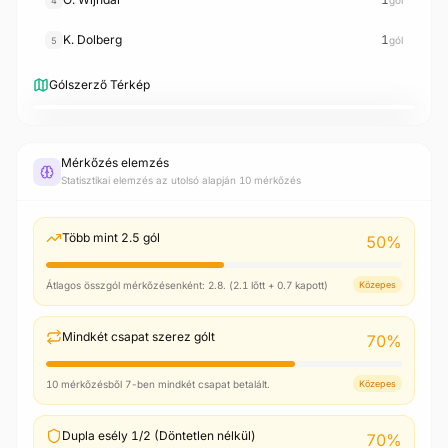
4
K. Dolberg
1
gól
5
Gólszerző Térkép
4
1
1
4
1
K. Dolberg
O. Wijndal
O. Gloukh
M. Godts
D. Klaassen
Mérkőzés elemzés
Statisztikai elemzés az utolsó alapján 10 mérkőzés
Több mint 2.5 gól
50
%
Átlagos összgól mérkőzésenként: 2.8. (2.1 lőtt + 0.7 kapott)
Közepes
Mindkét csapat szerez gólt
70
%
10 mérkőzésből 7-ben mindkét csapat betalált.
Közepes
Dupla esély 1/2 (Döntetlen nélkül)
70
%