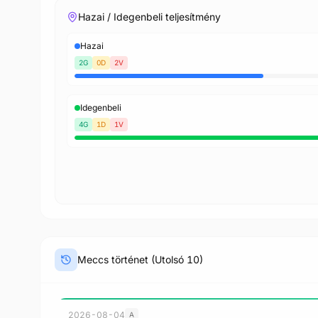
Hazai / Idegenbeli teljesítmény
Hazai
2G
0D
2V
Idegenbeli
4G
1D
1V
Meccs történet (Utolsó 10)
2026-08-04
A