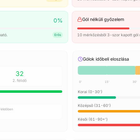
Gól nélküli győzelem
0
%
ató.
10 mérkőzésből 3-szor kapott gól n
Erős
Gólok időbeli eloszlása
32
2. félidő
0'
15'
30'
Korai (0-30')
S ÉLŐ ELEMZÉS
Középső (31-60')
bályalapú Meccsolvasás
félidőben
sszon élő meccset az aktuális jelek elemzéséhez.
Késői (61-90+')