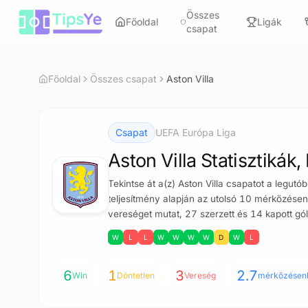
Ugrás a tartalomra
Összes
Főoldal
Ligák
csapat
Főoldal
Összes csapat
Aston Villa
Csapat
UEFA Európa Liga
Aston Villa Statisztiká
Tekintse át a(z) Aston Villa csapatot a legut
teljesítmény alapján az utolsó 10 mérkőzésen.
vereséget mutat, 27 szerzett és 14 kapott góll
W
L
L
W
W
W
W
D
W
L
6
1
3
2.7
Win
Döntetlen
Vereség
mérkőzésen