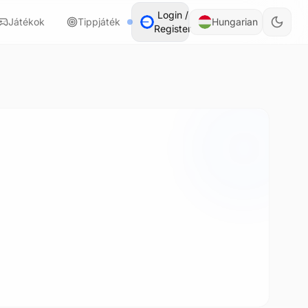
Login /
Játékok
Tippjáték
Hungarian
Register