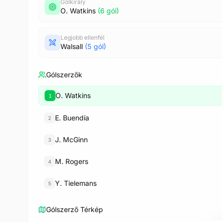
Gólkirály
O. Watkins
(6 gól)
Legjobb ellenfél
Walsall
(5 gól)
Gólszerzők
O. Watkins
1
E. Buendía
2
J. McGinn
3
M. Rogers
4
Y. Tielemans
5
Gólszerző Térkép