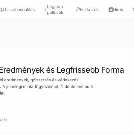
Legjobb
Összehasonlítás
Eszközök
Hírek
góllövők
k, Eredmények és Legfrissebb Forma
óbbi eredmények, gólszerzés és védekezési
 A jelenlegi minta 6 győzelmet, 1 döntetlent és 3
al.
ként