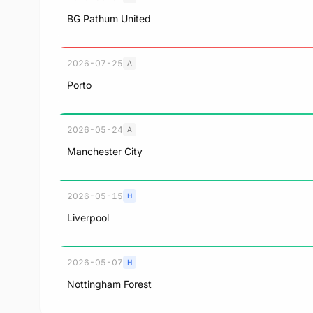
BG Pathum United
2026-07-25
A
Porto
2026-05-24
A
Manchester City
2026-05-15
H
Liverpool
2026-05-07
H
Nottingham Forest