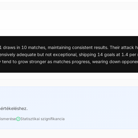
 draws in 10 matches, maintaining consistent results. Their attack h
ensively adequate but not exceptional, shipping 14 goals at 1.4 per
ey tend to grow stronger as matches progress, wearing down oppone
értékeléshez.
elismerése
Statisztikai szignifikancia