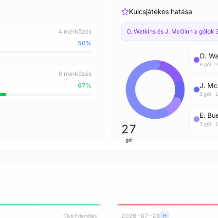
Kulcsjátékos hatása
4 mérkőzés
O. Watkins és J. McGinn a gólok
Élő statisztikák elemzése...
50%
O. Wa
6 gól ·
6 mérkőzés
J. Mc
67%
3 gól ·
E. Bu
3 gól ·
27
gól
2026-07-28
Club Friendlies
H