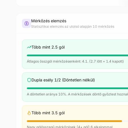
Mérkőzés elemzés
Statisztikai elemzés az utolsó alapján 10 mérkőzés
Több mint 2.5 gól
Átlagos összgól mérkőzésenként: 4.1. (2.7 lőtt + 1.4 kapott)
Dupla esély 1/2 (Döntetlen nélkül)
A döntetlen aránya 10%. A mérkőzések döntő győztest hozna
Több mint 3.5 gól
Nagy gólösszegű mérkőzések (4+ gól) 6 alkalommal.