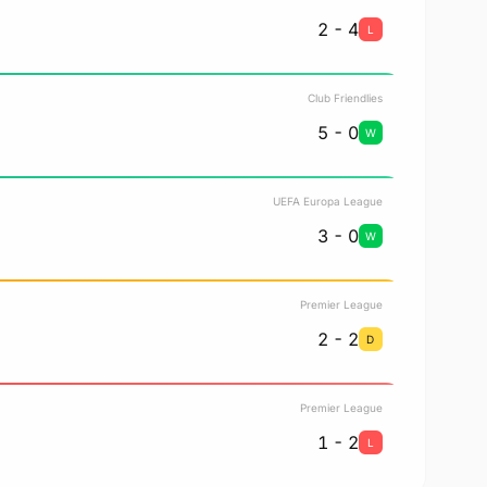
2 - 4
L
Club Friendlies
5 - 0
W
UEFA Europa League
3 - 0
W
Premier League
2 - 2
D
Premier League
1 - 2
L