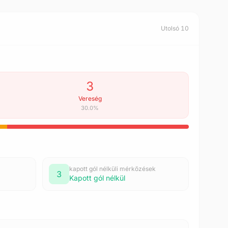
Utolsó 10
3
Vereség
30.0%
kapott gól nélküli mérkőzések
3
Kapott gól nélkül