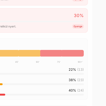
30
%
élkül nyert.
Gyenge
45'
60'
75'
90+'
22%
(13)
38%
(23)
40%
(24)