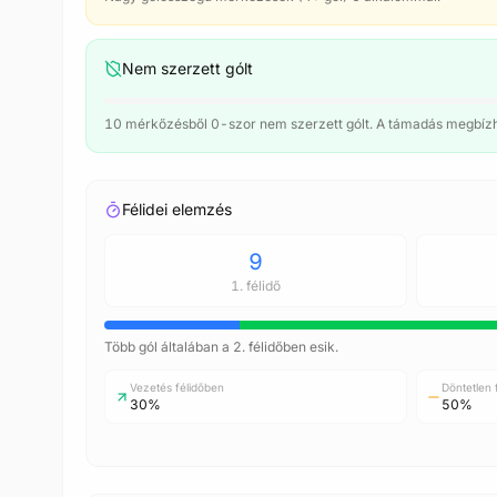
Nem szerzett gólt
10 mérkőzésből 0-szor nem szerzett gólt. A támadás megbízh
Félidei elemzés
9
1. félidő
Több gól általában a 2. félidőben esik.
OKO
Sza
Vezetés félidőben
Döntetlen 
30%
50%
Vála