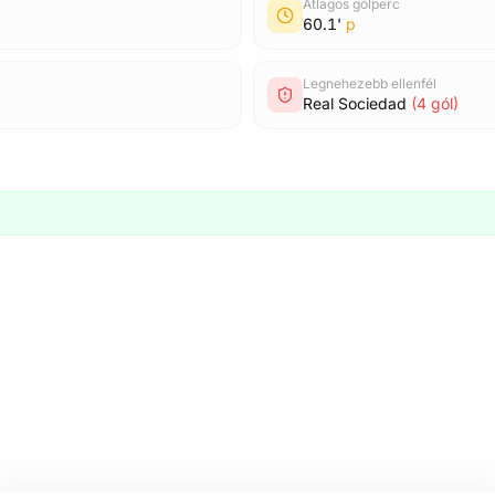
Átlagos gólperc
60.1'
p
Legnehezebb ellenfél
Real Sociedad
(4 gól)
6
2
1
3
3