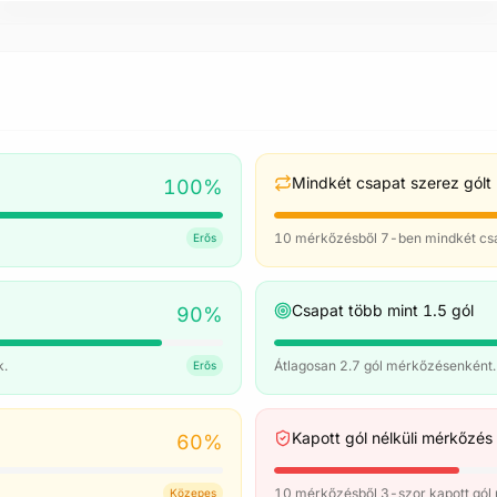
Y. Tielemans
M. Rogers
E. Buendía
J. McGinn
O. Watkins
Mindkét csapat szerez gólt
100
%
10 mérkőzésből 7-ben mindkét csap
Erős
Csapat több mint 1.5 gól
90
%
k.
Átlagosan 2.7 gól mérkőzésenként.
Erős
Kapott gól nélküli mérkőzés
60
%
10 mérkőzésből 3-szor kapott gól n
Közepes