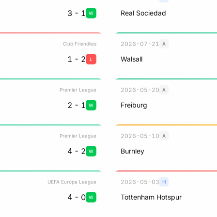
3 - 1
Real Sociedad
W
2026-07-21
Club Friendlies
A
1 - 2
Walsall
L
2026-05-20
Premier League
A
2 - 1
Freiburg
W
2026-05-10
Premier League
A
4 - 2
Burnley
W
2026-05-03
UEFA Europa League
H
4 - 0
Tottenham Hotspur
W