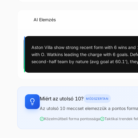
AI Elemzés
Aston Villa show strong recent form with 6 wins and 1
with O. Watkins leading the charge with 6 goals. Def
second-half team by nature (avg goal at 60.1'), th
Miért az utolsó 10?
MÓDSZERTAN
Az utolsó 10 meccset elemezzük a pontos forma
Közelmúltbeli forma pontossága
Taktikai trendek f