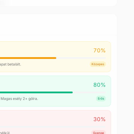
70
%
at betalált.
Közepes
80
%
 Magas esély 2+ gólra.
Erős
30
%
élkül.
Gyenge