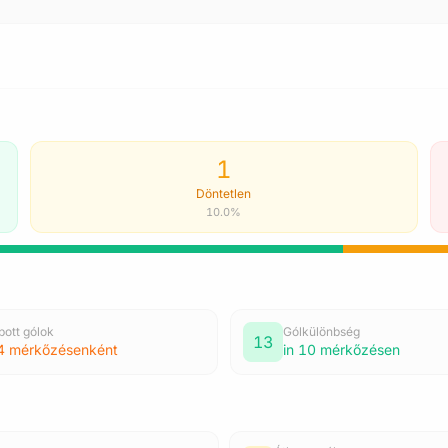
1
Döntetlen
10.0%
pott gólok
Gólkülönbség
13
4 mérkőzésenként
in 10 mérkőzésen