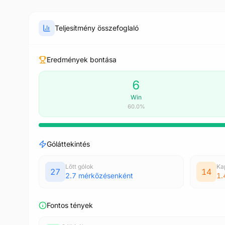
Teljesítmény összefoglaló
Eredmények bontása
6
Win
60.0%
Góláttekintés
Lőtt gólok
Ka
27
14
2.7 mérkőzésenként
1.
Fontos tények