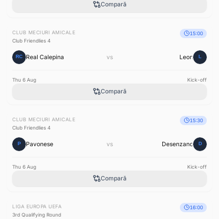
Compară
CLUB MECIURI AMICALE
15:00
Club Friendlies 4
Real Calepina
vs
Leon
Thu 6 Aug
Kick-off
Compară
CLUB MECIURI AMICALE
15:30
Club Friendlies 4
Pavonese
vs
Desenzano
Thu 6 Aug
Kick-off
Compară
LIGA EUROPA UEFA
16:00
3rd Qualifying Round