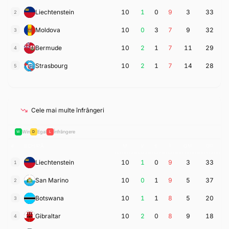
Liechtenstein
10
1
0
9
3
33
2
Moldova
10
0
3
7
9
32
3
Bermude
10
2
1
7
11
29
4
Strasbourg
10
2
1
7
14
28
5
Cele mai multe înfrângeri
Win
Egal
Înfrângere
W
D
L
#
ECHIPĂ
M
V
E
Î
GM
GP
Liechtenstein
10
1
0
9
3
33
1
San Marino
10
0
1
9
5
37
2
Botswana
10
1
1
8
5
20
3
Gibraltar
10
2
0
8
9
18
4