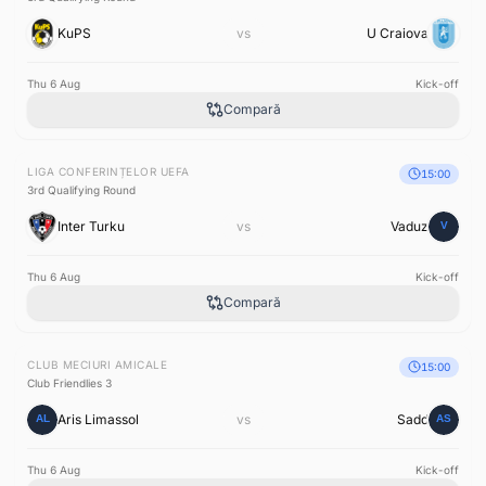
KuPS
vs
U Craiova
Thu 6 Aug
Kick-off
Compară
LIGA CONFERINȚELOR UEFA
15:00
3rd Qualifying Round
Inter Turku
vs
Vaduz
Thu 6 Aug
Kick-off
Compară
CLUB MECIURI AMICALE
15:00
Club Friendlies 3
Aris Limassol
vs
Sadd
Thu 6 Aug
Kick-off