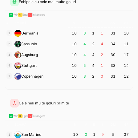
Echipele cu cele mai multe goluri
Win
Egal
Înfrângere
W
D
L
#
ECHIPĂ
M
V
E
Î
GM
GP
Germania
10
8
1
1
31
10
1
Sassuolo
10
4
2
4
34
11
2
Augsburg
10
4
4
2
30
17
3
Stuttgart
10
5
4
1
33
14
4
Copenhagen
10
8
2
0
31
12
5
Cele mai multe goluri primite
Win
Egal
Înfrângere
W
D
L
#
ECHIPĂ
M
V
E
Î
GM
GP
San Marino
10
0
1
9
5
37
1