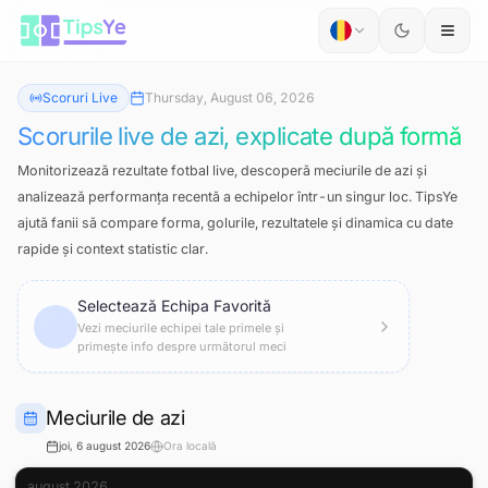
Sari la conținut
Scoruri Live
Thursday, August 06, 2026
Scorurile live de azi, explicate după formă
Monitorizează rezultate fotbal live, descoperă meciurile de azi și
analizează performanța recentă a echipelor într-un singur loc. TipsYe
ajută fanii să compare forma, golurile, rezultatele și dinamica cu date
rapide și context statistic clar.
Selectează Echipa Favorită
Vezi meciurile echipei tale primele și
primește info despre următorul meci
Meciurile de azi
joi, 6 august 2026
Ora locală
august 2026