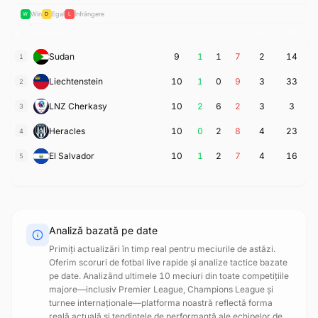
Win
Egal
Înfrângere
W
D
L
#
ECHIPĂ
M
V
E
Î
GM
GP
Sudan
9
1
1
7
2
14
1
Liechtenstein
10
1
0
9
3
33
2
LNZ Cherkasy
10
2
6
2
3
3
3
Heracles
10
0
2
8
4
23
4
El Salvador
10
1
2
7
4
16
5
Analiză bazată pe date
Primiți actualizări în timp real pentru meciurile de astăzi.
Oferim scoruri de fotbal live rapide și analize tactice bazate
pe date. Analizând ultimele 10 meciuri din toate competițiile
majore—inclusiv Premier League, Champions League și
turnee internaționale—platforma noastră reflectă forma
reală actuală și tendințele de performanță ale echipelor de