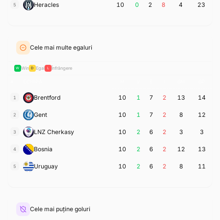
Heracles
10
0
2
8
4
23
5
Cele mai multe egaluri
Win
Egal
Înfrângere
W
D
L
#
ECHIPĂ
M
V
E
Î
GM
GP
Brentford
10
1
7
2
13
14
1
Gent
10
1
7
2
8
12
2
LNZ Cherkasy
10
2
6
2
3
3
3
Bosnia
10
2
6
2
12
13
4
Uruguay
10
2
6
2
8
11
5
Cele mai puține goluri