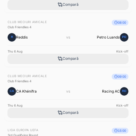
Compară
CLUB MECIURI AMICALE
08:00
Club Friendlies 4
Reddis
vs
Petro Luanda
Thu 6 Aug
Kick-off
Compară
CLUB MECIURI AMICALE
09:00
Club Friendlies 4
CA Khénifra
vs
Racing AC
Thu 6 Aug
Kick-off
Compară
LIGA EUROPA UEFA
15:00
3rd Qualifying Round