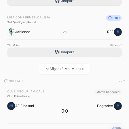
Compară
LIGA CONFERINȚELOR UEFA
16:00
3rd Qualifying Round
Jablonec
vs
RFS
Thu 6 Aug
Kick-off
Compară
Afișează Mai Mult
(41)
ÎNCHEIATE
2 / 2
CLUB MECIURI AMICALE
Match Cancelled
Club Friendlies 4
AF Elbasani
Pogradeci
0
0
: