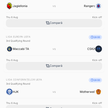
Jagiellonia
vs
Rangers
Thu 6 Aug
Kick-off
Compară
LIGA EUROPA UEFA
16:00
3rd Qualifying Round
Maccabi TA
vs
CSKA
Thu 6 Aug
Kick-off
Compară
LIGA CONFERINȚELOR UEFA
16:00
3rd Qualifying Round
HJK
vs
Motherwell
Thu 6 Aug
Kick-off