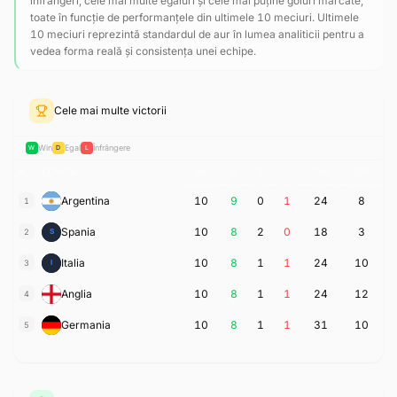
înfrângeri, cele mai multe egaluri și cele mai puține goluri marcate,
toate în funcție de performanțele din ultimele 10 meciuri. Ultimele
10 meciuri reprezintă standardul de aur în lumea analiticii pentru a
vedea forma reală și consistența unei echipe.
Cele mai multe victorii
Win
Egal
Înfrângere
W
D
L
#
ECHIPĂ
M
V
E
Î
GM
GP
Argentina
10
9
0
1
24
8
1
Spania
10
8
2
0
18
3
2
Italia
10
8
1
1
24
10
3
Anglia
10
8
1
1
24
12
4
Germania
10
8
1
1
31
10
5