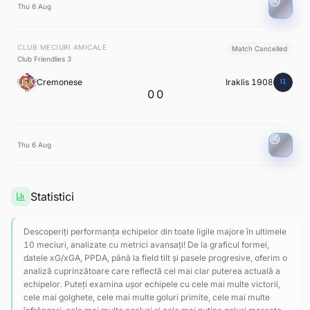
Thu 6 Aug
CLUB MECIURI AMICALE
Match Cancelled
Club Friendlies 3
Cremonese
Iraklis 1908
0
0
:
Thu 6 Aug
Statistici
Descoperiți performanța echipelor din toate ligile majore în ultimele
10 meciuri, analizate cu metrici avansați! De la graficul formei,
datele xG/xGA, PPDA, până la field tilt și pasele progresive, oferim o
analiză cuprinzătoare care reflectă cel mai clar puterea actuală a
echipelor. Puteți examina ușor echipele cu cele mai multe victorii,
cele mai golghete, cele mai multe goluri primite, cele mai multe