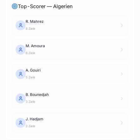
Top-Scorer — Algerien
R. Mahrez
8 Ziele
M. Amoura
6 Ziele
A. Gouiri
5 Ziele
B. Bounedjah
3 Ziele
J. Hadjam
2 Ziele