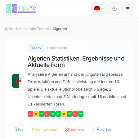
Zum Inhalt springen
Startseite
Alle Teams
Algerien
Team
Länderspiele
Algerien Statistiken, Ergebnisse und
Aktuelle Form
Analysiere Algerien anhand der jüngsten Ergebnisse,
Torproduktion und Defensivleistung der letzten 10
Spiele. Die aktuelle Stichprobe zeigt 5 Siege, 2
Unentschieden und 3 Niederlagen, mit 18 erzielten und
11 kassierten Toren.
L
D
W
L
W
W
D
W
L
W
5
2
3
1.8
Sieg
Unentschieden
Niederlage
pro Spiel