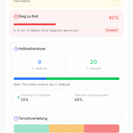
inkonsistent.
Sieg zu Null
40
%
In 4 von 10 Spielen ohne Gegentor gewonnen.
Schwach
Halbzeitanalyse
9
20
1. Halbzeit
2. Halbzeit
Mehr Tore fallen meist in der 2. Halbzeit.
Führung zur Halbzeit
Halbzeit-Unentschieden
20%
50%
Torzeitverteilung