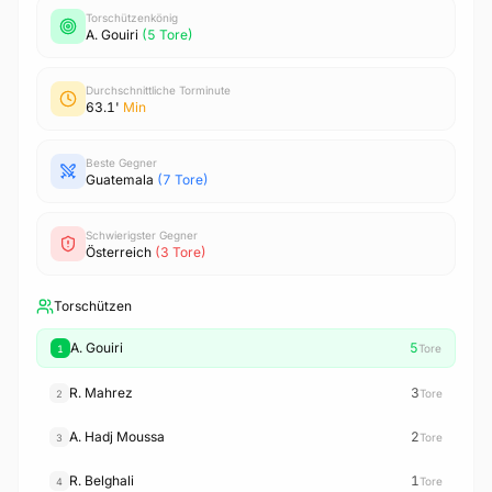
Torschützenkönig
A. Gouiri
(5 Tore)
Durchschnittliche Torminute
63.1'
Min
Beste Gegner
Guatemala
(7 Tore)
Schwierigster Gegner
Österreich
(3 Tore)
Torschützen
A. Gouiri
5
Tore
1
R. Mahrez
3
Tore
2
A. Hadj Moussa
2
Tore
3
R. Belghali
1
Tore
4