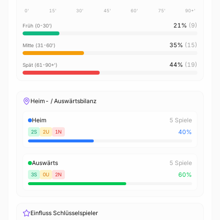
0'
15'
30'
45'
60'
75'
90+'
21%
(9)
Früh (0-30')
35%
(15)
Mitte (31-60')
44%
(19)
Spät (61-90+')
Heim- / Auswärtsbilanz
Heim
5 Spiele
40%
2S
2U
1N
Auswärts
5 Spiele
60%
3S
0U
2N
Einfluss Schlüsselspieler