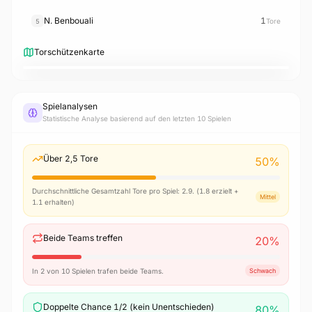
N. Benbouali
1
Tore
5
Torschützenkarte
5
1
1
3
2
N. Benbouali
R. Belghali
A. Hadj Moussa
R. Mahrez
A. Gouiri
Spielanalysen
Statistische Analyse basierend auf den letzten 10 Spielen
Über 2,5 Tore
50
%
Durchschnittliche Gesamtzahl Tore pro Spiel: 2.9. (1.8 erzielt +
Mittel
1.1 erhalten)
Beide Teams treffen
20
%
In 2 von 10 Spielen trafen beide Teams.
Schwach
Doppelte Chance 1/2 (kein Unentschieden)
80
%