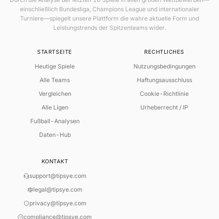
einschließlich Bundesliga, Champions League und internationaler
Turniere—spiegelt unsere Plattform die wahre aktuelle Form und
Leistungstrends der Spitzenteams wider.
STARTSEITE
RECHTLICHES
Heutige Spiele
Nutzungsbedingungen
Alle Teams
Haftungsausschluss
Vergleichen
Cookie-Richtlinie
Alle Ligen
Urheberrecht / IP
Fußball-Analysen
Daten-Hub
KONTAKT
support@tipsye.com
legal@tipsye.com
privacy@tipsye.com
SMARTE LIVE-ANALYSE
compliance@tipsye.com