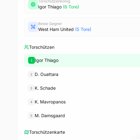
Torschützenkönig
Igor Thiago
(6 Tore)
Beste Gegner
West Ham United
(5 Tore)
Torschützen
Igor Thiago
1
D. Ouattara
2
K. Schade
3
K. Mavropanos
4
M. Damsgaard
5
Torschützenkarte