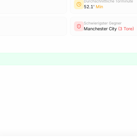
Durchschnittliche Torminute
52.1'
Min
Schwierigster Gegner
Manchester City
(3 Tore)
6
1
1
2
1