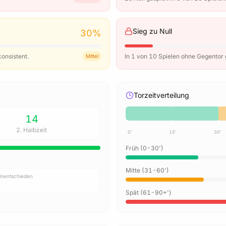
Sieg zu Null
30
%
konsistent.
In 1 von 10 Spielen ohne Gegentor
Mittel
Torzeitverteilung
14
2. Halbzeit
0'
15'
30'
Früh (0-30')
RTE LIVE-ANALYSE
Mitte (31-60')
elbasierte Spielauswertung
Unentschieden
en Sie ein Live-Spiel, um die aktuellen Signale zu analysieren.
Spät (61-90+')