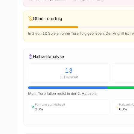
Ohne Torerfolg
In 3 von 10 Spielen ohne Torerfolg geblieben. Der Angriff ist in
Halbzeitanalyse
13
1. Halbzeit
Mehr Tore fallen meist in der 2. Halbzeit.
SMA
Reg
Führung zur Halbzeit
Halbzeit-
20%
60%
Wähl