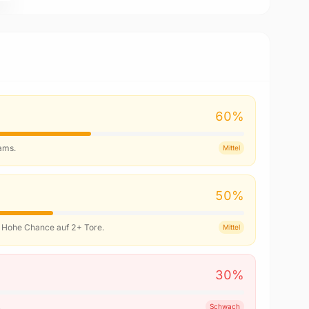
60
%
eams.
Mittel
50
%
l. Hohe Chance auf 2+ Tore.
Mittel
30
%
.
Schwach