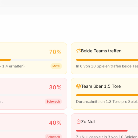
K. Mavropanos
M. Damsgaard
D. Ouattara
K. Schade
Igor Thiago
Beide Teams treffen
70
%
+ 1.4 erhalten)
In 6 von 10 Spielen trafen beide T
Mittel
Team über 1,5 Tore
30
%
r.
Durchschnittlich 1.3 Tore pro Spie
Schwach
Zu Null
40
%
Zu Null gespielt in 3 von 10 Spielen
Schwach