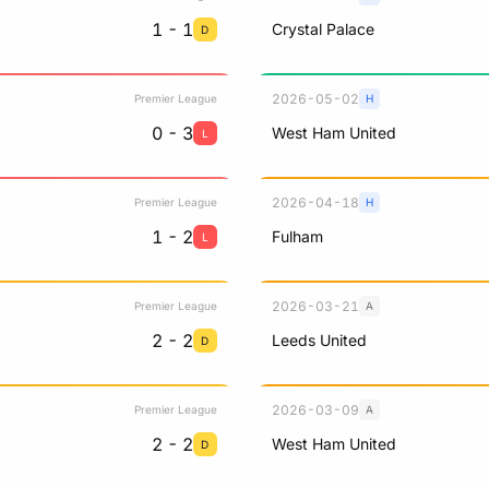
1 - 1
Crystal Palace
D
2026-05-02
Premier League
H
0 - 3
West Ham United
L
2026-04-18
Premier League
H
1 - 2
Fulham
L
2026-03-21
Premier League
A
2 - 2
Leeds United
D
2026-03-09
Premier League
A
2 - 2
West Ham United
D