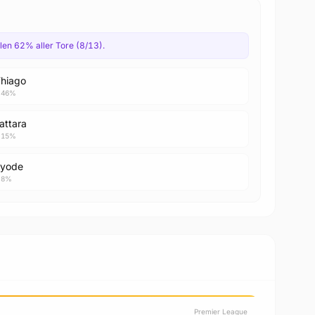
elen 62% aller Tore (8/13).
Thiago
· 46%
attara
· 15%
ayode
· 8%
Premier League