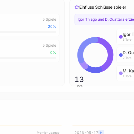
Einfluss Schlüsselspieler
5 Spiele
Igor Thiago und D. Ouattara erzi
Live-Statistiken werden analysiert...
20%
Igor 
6 Tore 
5 Spiele
D. Ou
0%
2 Tore 
M. K
1 Tore 
13
Tore
2026-05-17
Premier League
H