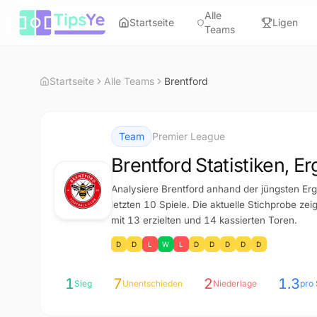
Zum Inhalt springen
Alle
Startseite
Ligen
Teams
Startseite
Alle Teams
Brentford
Team
Premier League
Brentford Statistiken, 
Analysiere Brentford anhand der jüngsten Erg
letzten 10 Spiele. Die aktuelle Stichprobe ze
mit 13 erzielten und 14 kassierten Toren.
D
D
L
W
L
D
D
D
D
D
1
7
2
1.3
Sieg
Unentschieden
Niederlage
pro 