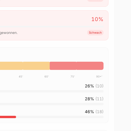
10
%
 gewonnen.
Schwach
45'
60'
75'
90+'
26%
(10)
28%
(11)
46%
(18)