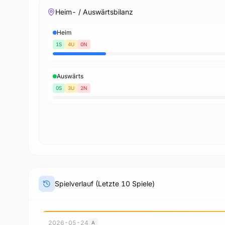
Heim- / Auswärtsbilanz
Heim
1S
4U
0N
Auswärts
0S
3U
2N
Spielverlauf (Letzte 10 Spiele)
2026-05-24
A