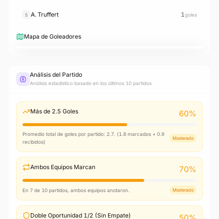
A. Truffert
1
goles
5
Mapa de Goleadores
5
1
1
3
2
A. Truffert
J. Lerma
M. Tavernier
Rayan
J. Kroupi
Análisis del Partido
Análisis estadístico basado en los últimos 10 partidos
Más de 2.5 Goles
60
%
Promedio total de goles por partido: 2.7. (1.8 marcados + 0.9
Moderado
recibidos)
Ambos Equipos Marcan
70
%
En 7 de 10 partidos, ambos equipos anotaron.
Moderado
Doble Oportunidad 1/2 (Sin Empate)
50
%