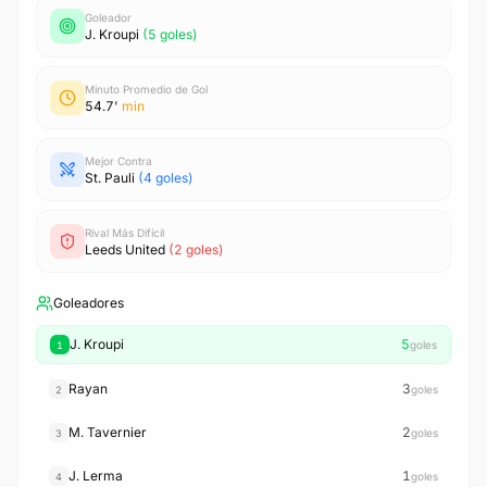
Goleador
J. Kroupi
(5 goles)
Minuto Promedio de Gol
54.7'
min
Mejor Contra
St. Pauli
(4 goles)
Rival Más Difícil
Leeds United
(2 goles)
Goleadores
J. Kroupi
5
goles
1
Rayan
3
goles
2
M. Tavernier
2
goles
3
J. Lerma
1
goles
4