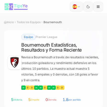
Saltar al contenido
Inicio
Todos los Equipos
Bournemouth
Equipo
Premier League
Bournemouth Estadísticas,
Resultados y Forma Reciente
Revisa a Bournemouth a través de resultados recientes,
producción goleadora y rendimiento defensivo en los
últimos 10 partidos. La muestra actual muestra 5
victorias, 5 empates y 0 derrotas, con 18 goles a favor
y 9 en contra.
W
D
D
W
W
D
W
W
D
D
5
5
0
1.8
Victoria
Empate
Derrota
por partido