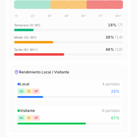
0'
15'
30'
45'
60'
75'
90+'
18%
(7)
Temprano (0-30')
36%
(14)
Medio (31-60')
46%
(18)
Tarde (61-90+')
Rendimiento Local / Visitante
Local
4 partidos
25%
1G
3E
0P
Visitante
6 partidos
67%
4G
2E
0P