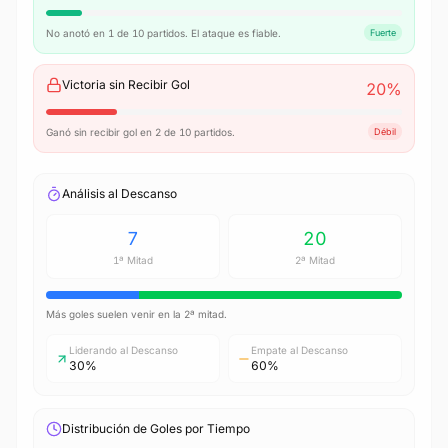
No anotó en 1 de 10 partidos. El ataque es fiable.
Fuerte
Victoria sin Recibir Gol
20
%
Ganó sin recibir gol en 2 de 10 partidos.
Débil
Análisis al Descanso
7
20
1ª Mitad
2ª Mitad
Más goles suelen venir en la 2ª mitad.
Liderando al Descanso
Empate al Descanso
30%
60%
Distribución de Goles por Tiempo