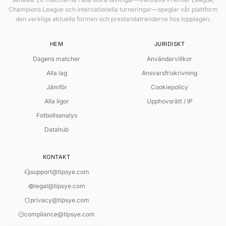
Champions League och internationella turneringar—speglar vår plattform
den verkliga aktuella formen och prestandatrenderna hos topplagen.
HEM
JURIDISKT
Dagens matcher
Användarvillkor
Alla lag
Ansvarsfriskrivning
Jämför
Cookiepolicy
Alla ligor
Upphovsrätt / IP
Fotbollsanalys
Datahub
KONTAKT
support@tipsye.com
legal@tipsye.com
privacy@tipsye.com
SMART LIVEANALYS
compliance@tipsye.com
Regelbaserad Matchläsning