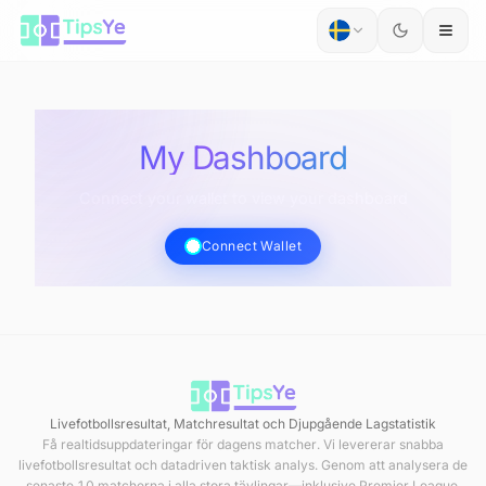
Hoppa till innehåll
My Dashboard
Connect your wallet to view your dashboard
Connect Wallet
Livefotbollsresultat, Matchresultat och Djupgående Lagstatistik
Få realtidsuppdateringar för dagens matcher. Vi levererar snabba
livefotbollsresultat och datadriven taktisk analys. Genom att analysera de
senaste 10 matcherna i alla stora tävlingar—inklusive Premier League,