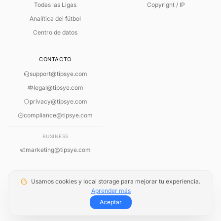
Todas las Ligas
Copyright / IP
Analítica del fútbol
Centro de datos
CONTACTO
support@tipsye.com
legal@tipsye.com
privacy@tipsye.com
ANÁLISIS EN VIVO INTELIGENTE
compliance@tipsye.com
Lectura del Partido Basada en Reglas
Selecciona un partido en vivo para analizar las señales actuales.
BUSINESS
marketing@tipsye.com
Usamos cookies y local storage para mejorar tu experiencia.
Aprender más
© 2026 TipsYe. Todos los derechos reservados.
SOON
Términos
·
Aviso legal
·
Cookies
·
Copyright
Analizando estadísticas en vivo...
Aceptar