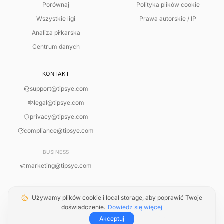
Porównaj
Polityka plików cookie
Wszystkie ligi
Prawa autorskie / IP
Analiza piłkarska
Centrum danych
KONTAKT
support@tipsye.com
legal@tipsye.com
privacy@tipsye.com
INTELIGENTNA ANALIZA LIVE
compliance@tipsye.com
Odczyt Meczu Według Reguł
Wybierz mecz live, aby przeanalizować aktualne sygnały.
BUSINESS
marketing@tipsye.com
Używamy plików cookie i local storage, aby poprawić Twoje
doświadczenie.
Dowiedz się więcej
© 2026 TipsYe. Wszelkie prawa zastrzeżone.
SOON
Warunki
·
Zrzeczenie się odpowiedzialności
·
Pliki cookie
·
Prawa autorskie
Analiza statystyk live...
Akceptuj