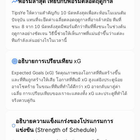
ฟอร์มล่าสุด เทียบกับฟอร์มตลอดฤดูกาล
TipsYe ให้ความสำคัญกับ 10 นัดหลังสุดเพื่อสะท้อนโมเมนตัม
ปัจจุบัน แทนที่จะยึดค่าเฉลี่ยตลอดฤดูกาลที่อาจล้าสมัย ทีมที่
ชนะ 8 จาก 10 นัดหลังสุดมีฟอร์มดีกว่าทีมที่พึ่งชนะในช่วงต้น
ฤดูกาลอย่างชัดเจน วิธีนี้ช่วยให้เห็นภาพที่แม่นยำขึ้นว่าแต่ละ
ทีมกำลังเล่นอย่างไรในเวลานี้
อธิบายการเปรียบเทียบ xG
Expected Goals (xG) วัดคุณภาพของโอกาสที่ทีมสร้างขึ้น
และที่ทีมถูกสร้างให้เสีย โอกาสที่ทีมมี xG สูงแต่ยิงประตูน้อย
อาจโชคร้าย ในขณะที่ทีมที่ทำได้ดีกว่า xG อาจกลับมาสู่ค่า
เฉลี่ย การเปรียบเทียบของเราจะแสดงทั้ง xG และประตูที่ทำได้
จริงควบคู่กัน
อธิบายความแข็งแกร่งของโปรแกรมการ
แข่งขัน (Strength of Schedule)