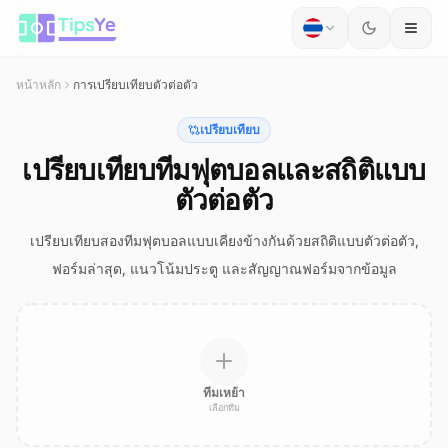
ข้ามไปยังเนื้อหา
หน้าหลัก
การเปรียบเทียบตัวต่อตัว
เปรียบเทียบ
เปรียบเทียบทีมฟุตบอลและสถิติแบบ
ตัวต่อตัว
เปรียบเทียบสองทีมฟุตบอลแบบเคียงข้างกันด้วยสถิติแบบตัวต่อตัว,
ฟอร์มล่าสุด, แนวโน้มประตู และสัญญาณฟอร์มจากข้อมูล
ทีมเหย้า
เลือกทีม