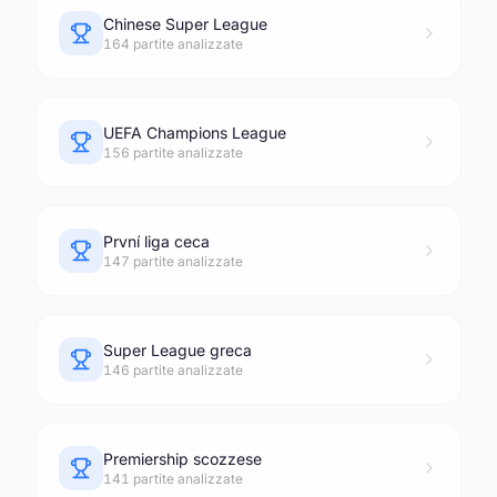
Chinese Super League
164 partite analizzate
UEFA Champions League
156 partite analizzate
První liga ceca
147 partite analizzate
Super League greca
146 partite analizzate
Premiership scozzese
141 partite analizzate