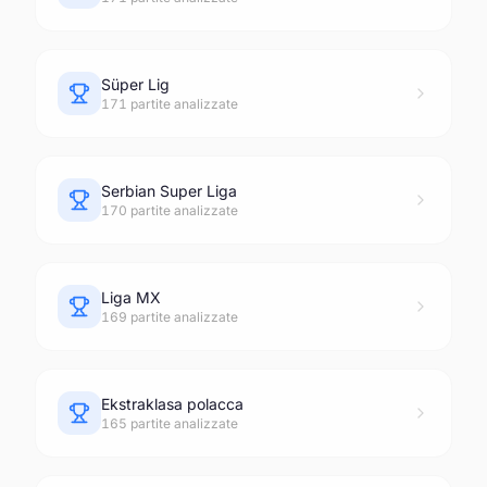
Süper Lig
171 partite analizzate
Serbian Super Liga
170 partite analizzate
Liga MX
169 partite analizzate
Ekstraklasa polacca
165 partite analizzate