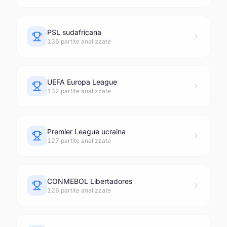
PSL sudafricana
136 partite analizzate
UEFA Europa League
132 partite analizzate
Premier League ucraina
127 partite analizzate
CONMEBOL Libertadores
126 partite analizzate