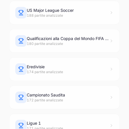
US Major League Soccer
188 partite analizzate
Qualificazioni alla Coppa del Mondo FIFA - Europa
180 partite analizzate
Eredivisie
174 partite analizzate
Campionato Saudita
172 partite analizzate
Ligue 1
171 partite analizzate