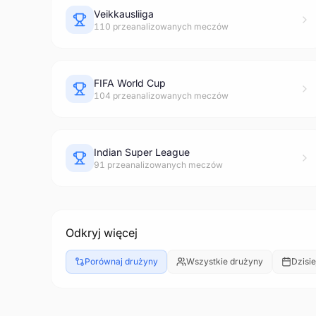
Veikkausliiga
110 przeanalizowanych meczów
FIFA World Cup
104 przeanalizowanych meczów
Indian Super League
91 przeanalizowanych meczów
Odkryj więcej
Porównaj drużyny
Wszystkie drużyny
Dzisi