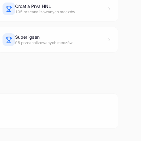
Croatia Prva HNL
105 przeanalizowanych meczów
Superligaen
98 przeanalizowanych meczów