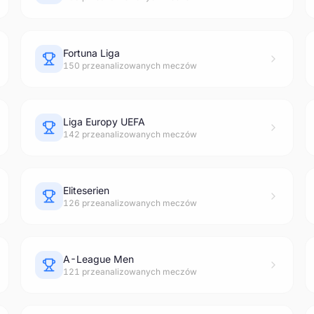
Fortuna Liga
150 przeanalizowanych meczów
ELIGENTNA ANALIZA LIVE
zyt Meczu Według Reguł
erz mecz live, aby przeanalizować aktualne sygnały.
Liga Europy UEFA
142 przeanalizowanych meczów
Eliteserien
126 przeanalizowanych meczów
Analiza statystyk live...
A-League Men
121 przeanalizowanych meczów