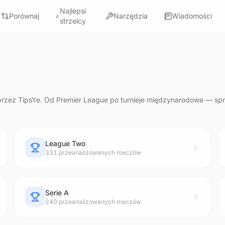
Najlepsi
Porównaj
Narzędzia
Wiadomości
strzelcy
ne przez TipsYe. Od Premier League po turnieje międzynarodowe — s
League Two
331 przeanalizowanych meczów
Serie A
240 przeanalizowanych meczów