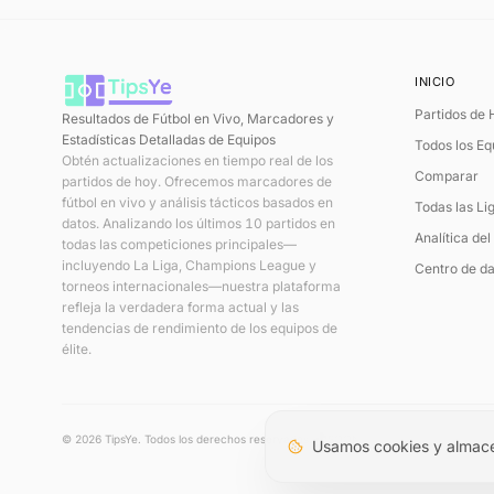
INICIO
Partidos de 
Resultados de Fútbol en Vivo, Marcadores y
Estadísticas Detalladas de Equipos
Todos los Eq
Obtén actualizaciones en tiempo real de los
Comparar
partidos de hoy. Ofrecemos marcadores de
fútbol en vivo y análisis tácticos basados en
Todas las Li
datos. Analizando los últimos 10 partidos en
Analítica del
todas las competiciones principales—
incluyendo La Liga, Champions League y
Centro de da
torneos internacionales—nuestra plataforma
refleja la verdadera forma actual y las
tendencias de rendimiento de los equipos de
élite.
© 2026 TipsYe. Todos los derechos reservados.
SOON
Usamos cookies y almacen