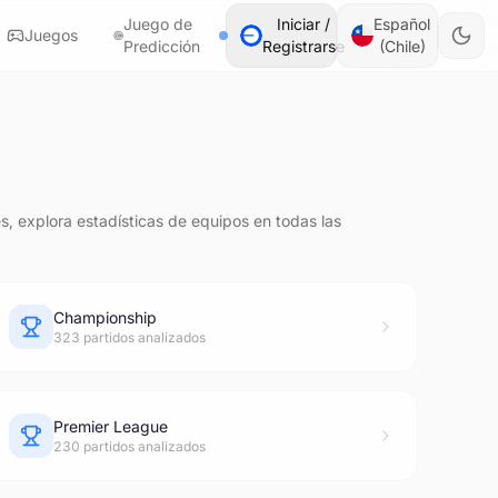
Juego de
Iniciar /
Español
Juegos
Predicción
Registrarse
(Chile)
s, explora estadísticas de equipos en todas las
Championship
323 partidos analizados
Premier League
230 partidos analizados