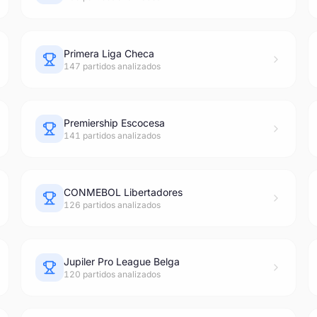
Primera Liga Checa
147 partidos analizados
LISIS EN VIVO INTELIGENTE
tura del Partido Basada en Reglas
ciona un partido en vivo para analizar las señales actuales.
Premiership Escocesa
141 partidos analizados
CONMEBOL Libertadores
126 partidos analizados
Analizando estadísticas en vivo...
Jupiler Pro League Belga
120 partidos analizados