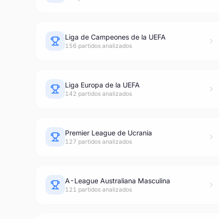
Liga de Campeones de la UEFA
156 partidos analizados
ANÁ
Lec
Selec
Liga Europa de la UEFA
142 partidos analizados
Premier League de Ucrania
127 partidos analizados
A-League Australiana Masculina
121 partidos analizados