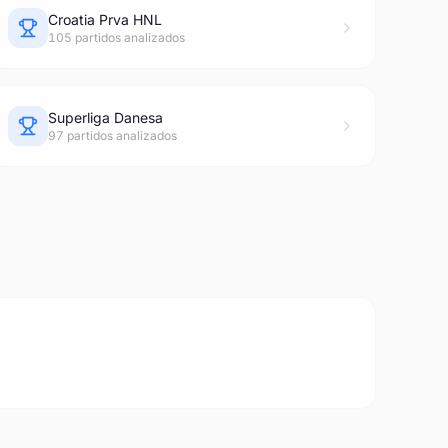
Croatia Prva HNL
105 partidos analizados
Superliga Danesa
97 partidos analizados