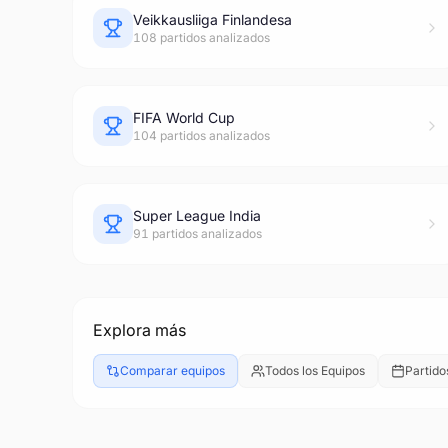
Veikkausliiga Finlandesa
108 partidos analizados
FIFA World Cup
104 partidos analizados
Super League India
91 partidos analizados
Explora más
Comparar equipos
Todos los Equipos
Partido